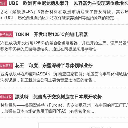
UBE 欧洲再生尼龙稳步攀升 以容器为主实现两位数增
纤维
龙（聚酰胺=PA）6复合材料在欧洲市场迎来了普及阶段。其西班
 Europe（UCL、巴伦西亚自治区）将在保证废弃渔网等起始原料的稳定…
TOKIN 开发出耐125℃的钽电容器
电子能源
宣布已成功开发出耐125℃的聚合物钽电容器，并已开始生产。该产品基
体积效率优异的底面电极结构。通过在阴极层采用导电性…
花王 印度、东盟深耕半导体领域业务
溶剂药剂
务板块将在印度和ASEAN（东南亚国家联盟）地区面向半导体领域强
清洗类课题，花王新加坡公司主要负责亚太地区的销售…
漂莱特 凭借离子交换树脂在日本展开攻势
树脂橡胶
巨头——美国漂莱特（Purolite、宾夕法尼亚州）在中国的新工厂
，加强在日本市场销售用于吸附PFAS（有机氟化合…