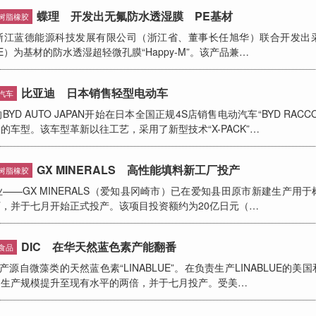
蝶理 开发出无氟防水透湿膜 PE基材
树脂橡胶
蓝德能源科技发展有限公司（浙江省、董事长任旭华）联合开发出
）为基材的防水透湿超轻微孔膜“Happy-M”。该产品兼…
比亚迪 日本销售轻型电动车
汽车
 AUTO JAPAN开始在日本全国正规4S店销售电动汽车“BYD RAC
的车型。该车型革新以往工艺，采用了新型技术“X-PACK”…
GX MINERALS 高性能填料新工厂投产
树脂橡胶
GX MINERALS（爱知县冈崎市）已在爱知县田原市新建生产用
，并于七月开始正式投产。该项目投资额约为20亿日元（…
DIC 在华天然蓝色素产能翻番
食品
源自微藻类的天然蓝色素“LINABLUE”。在负责生产LINABLUE的美
的生产规模提升至现有水平的两倍，并于七月投产。受美…