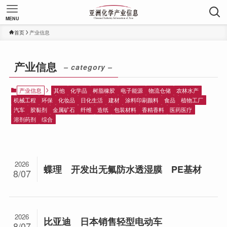
MENU
首页
产业信息
产业信息
– category –
产业信息
其他
化学品
树脂橡胶
电子能源
物流仓储
农林水产
机械工程
环保
化妆品
日化生活
建材
涂料印刷颜料
食品
植物工厂
汽车
胶黏剂
金属矿石
纤维
造纸
包装材料
香精香料
医药医疗
溶剂药剂
综合
2026
蝶理 开发出无氟防水透湿膜 PE基材
8/07
2026
比亚迪 日本销售轻型电动车
8/07