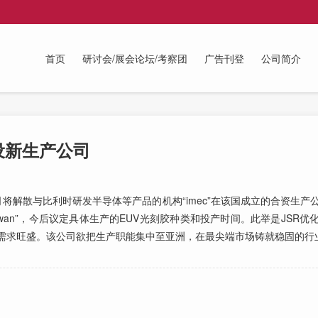
首页
研讨会/展会论坛/考察团
广告刊登
公司简介
设新生产公司
将解散与比利时研发半导体等产品的机构“imec”在该国成立的合资生产
turing Taiwan”，今后议定具体生产的EUV光刻胶种类和投产时间。此举是J
胶需求旺盛。该公司欲把生产职能集中至亚洲，在最尖端市场铸就稳固的行