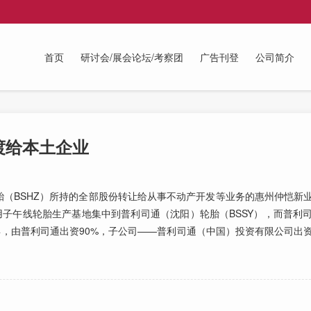
首页
研讨会/展会论坛/考察团
广告刊登
公司简介
渡给本土企业
BSHZ）所持的全部股份转让给从事不动产开发等业务的惠州仲恺新
）用子午线轮胎生产基地集中到普利司通（沈阳）轮胎（BSSY），而普利
05年，由普利司通出资90%，子公司——普利司通（中国）投资有限公司出