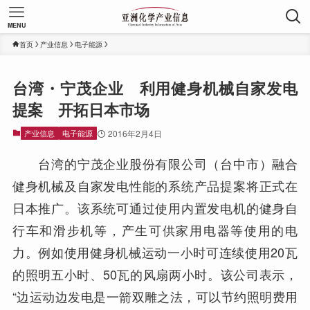
MENU
首页
产业信息
电子能源
台湾・宁茂企业 利用健身机械自家发电
提案 开拓日本市场
产业信息
电子能源
2016年2月4日
台湾的宁茂企业股份有限公司（台中市）融合
健身机械及自家发电性能的系统产品提案将正式在
日本推广。该系统可通过使用内置发电机的健身自
行车和滑步机等，产生可供家用电器等使用的电
力。例如使用健身机械运动一小时可连续使用20瓦
的照明五小时、50瓦的风扇两小时。该公司表示，
“边运动边发电是一箭双雕之法，可以节约照明费用