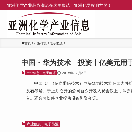
亚洲化学产业趋势潮流在这里集结！亚洲化学影响世界！
首页
产业信息
电子能源
中国・华为技术 投资十亿美元用
产业信息
电子能源
2015年12月8日
中国 ICT（信息通信技术）巨头华为技术将在国内外
发石墨烯。于上月召开的公司首次开发人员会议上，常务
台。还会向伙伴企业提供设备和资金等。
产业信息
电子能源