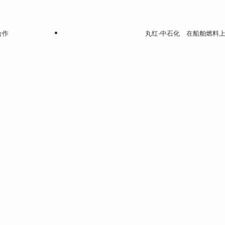
合作
丸红-中石化 在船舶燃料