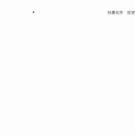
扶桑化学 投资