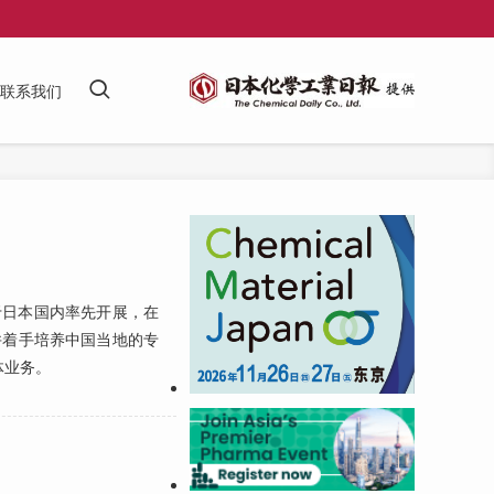
联系我们
于日本国内率先开展，在
并着手培养中国当地的专
体业务。