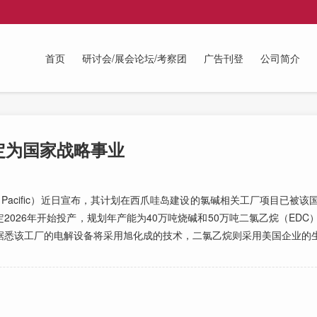
首页
研讨会/展会论坛/考察团
广告刊登
公司简介
定为国家战略事业
ri Pacific）近日宣布，其计划在西爪哇岛建设的氯碱相关工厂项目已被
026年开始投产，规划年产能为40万吨烧碱和50万吨二氯乙烷（EDC
CAA）运营。据悉该工厂的电解设备将采用旭化成的技术，二氯乙烷则采用美国企业