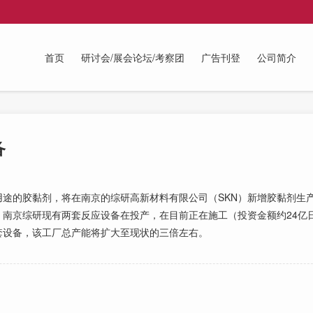
首页
研讨会/展会论坛/考察团
广告刊登
公司简介
备
的胶黏剂，将在南京的综研高新材料有限公司（SKN）新增胶黏剂生
工。南京综研现有两套反应设备在投产，在目前正在施工（投资金额约24亿日
套设备，该工厂总产能将扩大至现状的三倍左右。