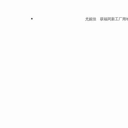
尤妮佳 获福冈新工厂用地