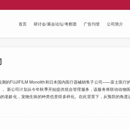
首页
研讨会/展会论坛/考察团
广告刊登
公司简介
司
UJIFILM Monolith和日本国内医疗器械销售子公司——富士医
调布市、FFVS）。新公司计划从今年秋季开始提供统合管理服务，该服务将联动动
物的老龄化，宠物生病的种类也变得多样化。在此背景下，从预防的角度