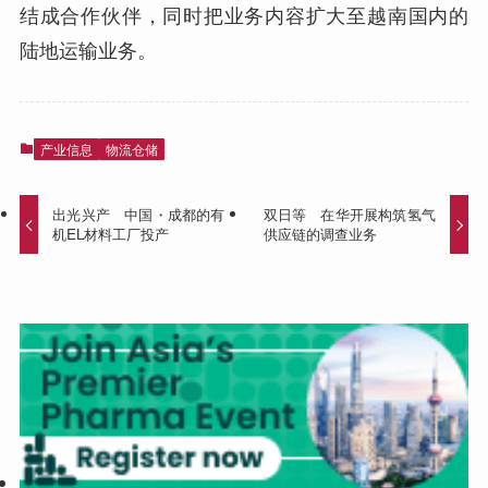
结成合作伙伴，同时把业务内容扩大至越南国内的
陆地运输业务。
产业信息
物流仓储
出光兴产 中国・成都的有
双日等 在华开展构筑氢气
机EL材料工厂投产
供应链的调查业务