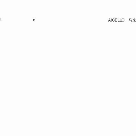
等
AICELLO 