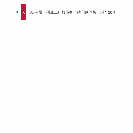
JX金属 矶原工厂投资扩产磷化铟基板 增产20%