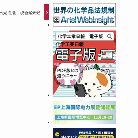
-出光-住化 统合聚烯烃