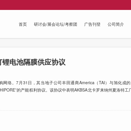
首页
研讨会/展会论坛/考察团
广告刊登
公司简介
订锂电池隔膜供应协议
络。7月31日，其当地子公司丰田通商America（TAI）与旭化成
了锂电池隔膜“HIPORE”的产能权利协议。该协议中表明AKBSA北卡罗来纳州夏洛特